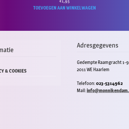
€
1,95
TOEVOEGEN AAN WINKELWAGEN
Adresgegevens
matie
Gedempte Raamgracht 1-9
2011 WE Haarlem
CY & COOKIES
Telefoon:
023-5314962
Mail:
info@monnikendam.