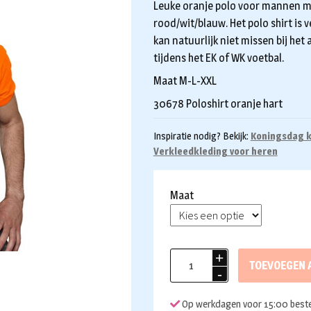
Leuke oranje polo voor mannen me
rood/wit/blauw. Het polo shirt is 
kan natuurlijk niet missen bij h
tijdens het EK of WK voetbal.
Maat M-L-XXL
30678 Poloshirt oranje hart
Inspiratie nodig? Bekijk:
Koningsdag k
Verkleedkleding voor heren
Maat
Poloshirt
TOEVOEGEN 
oranje
hart
Op werkdagen voor 15:00 beste
aantal