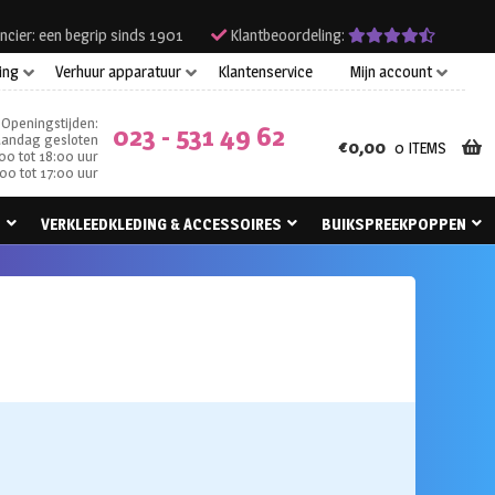
ncier: een begrip sinds 1901
Klantbeoordeling:
ing
Verhuur apparatuur
Klantenservice
Mijn account
Openingstijden:
023 - 531 49 62
andag gesloten
€
0,00
0 ITEMS
00 tot 18:00 uur
00 tot 17:00 uur
N
VERKLEEDKLEDING & ACCESSOIRES
BUIKSPREEKPOPPEN