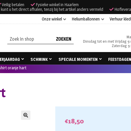
Veilig betalen
Fysieke winkel in Haarlem
unt u het direct afhalen, tenzij bij het artikel anders vermeld
Hoflevera
Onze winkel
Heliumballonnen
Verhuur kled
Ma
Zoeken
Dinsdag tot en met Vrijdag 9:
naar:
Zaterdag 9:
ERJAARDAG
SCHMINK
SPECIALE MOMENTEN
FEESTDAGE
hirt oranje hart
rt
€
18,50
🔍