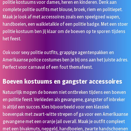
politie kostuums voor dames, heren en kinderen. Denk aan
complete politie outfits met blouse, broek, riem en politiepet.
Maak je look af met accessoires zoals een speelgoed wapen,
handboeien, een walkietalkie of een politie badge. Met een stoer
politie kostuum ben jij klaar om de boeven op te sporen tijdens
het feest.
Ook voor sexy politie outfits, grappige agentenpakken en
Amerikaanse police costumes ben je bij ons aan het juiste adres.
Perfect voor carnaval of een fout themafeest.
Boeven kostuums en gangster accessoires
Natuurlijk mogen de boeven niet ontbreken tijdens een boeven
en politie feest. Verkleden als gevangene, gangster of inbreker
is altijd een succes. Kies bijvoorbeeld voor een klassiek
boevenpak met zwart-witte strepen of ga voor een Amerikaanse
gevangene met een oranje jail overall. Maak je outfit compleet
met een bivakmuts, nepgeld, handboeien, zwarte handschoenen