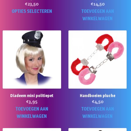
€
23,50
€
14,50
Dit
OPTIES SELECTEREN
TOEVOEGEN AAN
product
WINKELWAGEN
heeft
meerdere
variaties.
Deze
optie
kan
gekozen
worden
op
de
Diadeem mini politiepet
Handboeien pluche
productpagina
€
3,95
€
4,50
TOEVOEGEN AAN
TOEVOEGEN AAN
WINKELWAGEN
WINKELWAGEN