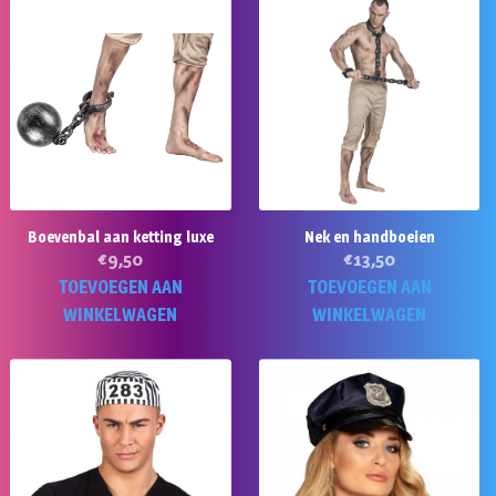
Boevenbal aan ketting luxe
Nek en handboeien
€
9,50
€
13,50
TOEVOEGEN AAN
TOEVOEGEN AAN
WINKELWAGEN
WINKELWAGEN