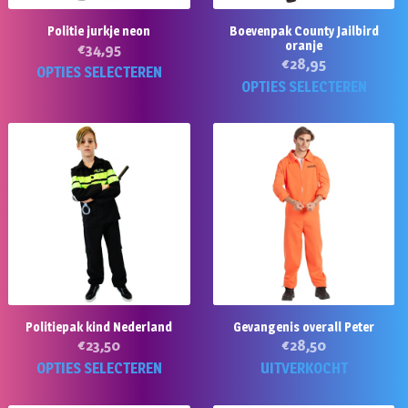
Politie jurkje neon
Boevenpak County Jailbird
oranje
€
34,95
€
28,95
Dit
OPTIES SELECTEREN
Di
OPTIES SELECTEREN
product
p
heeft
he
meerdere
m
variaties.
va
Deze
D
optie
op
kan
k
gekozen
g
worden
w
op
o
de
Politiepak kind Nederland
Gevangenis overall Peter
d
productpagina
€
23,50
€
28,50
pr
Dit
Di
OPTIES SELECTEREN
UITVERKOCHT
product
p