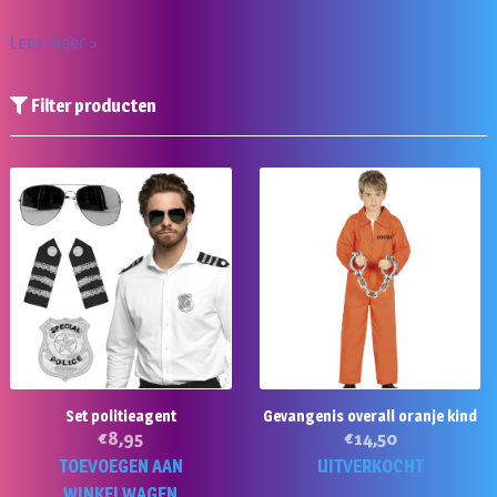
Lees meer >
Filter producten
Set politieagent
Gevangenis overall oranje kind
€
8,95
€
14,50
Di
TOEVOEGEN AAN
UITVERKOCHT
p
WINKELWAGEN