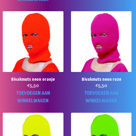
he
m
va
D
op
k
g
w
o
d
Bivakmuts neon oranje
Bivakmuts neon roze
pr
€
5,50
€
5,50
TOEVOEGEN AAN
TOEVOEGEN AAN
WINKELWAGEN
WINKELWAGEN