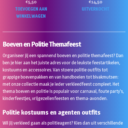
€
5,50
€
14,50
TOEVOEGEN AAN
UITVERKOCHT
WINKELWAGEN
Boeven en Politie Themafeest
Organiseer jij een spannend boeven en politie themafeest? Dan
ben je hier aan het juiste adres voor de leukste feestartikelen,
kostuums en accessoires. Van stoere politie outfits tot
grappige boevenpakken en van handboeien tot bivakmutsen:
met onze collectie maak je ieder verkleedfeest compleet. Het
thema boeven en politie is populair voor carnaval, foute party’s,
kinderfeestjes, vrijgezellenfeesten en thema-avonden.
Politie kostuums en agenten outfits
Wil jij verkleed gaan als politieagent? Kies dan uit verschillende