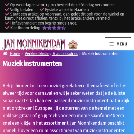
Op werkdagen voor 15:00 besteld dezelfde dag verzonden!
Veilig betalen
Fysieke winkel in Haarlem
Staat een artikel op voorraad, dan geldt dit ook voor de winkel en
kunt u het direct afhalen, tenzij bij het artikel anders vermeld
Hofleverancier: een begrip sinds 1901
Klantbeoordeling:
Ga
Ga
MENU
door
naar
Home
Verkleedkleding & accessoires
Muziek instrumenten
naar
de
Muziek instrumenten
SUBME
Verhuur kleding
navigatie
inhoud
UITVO
SUBME
Verhuur apparatuur
Heb jij binnenkort een muziekgerelateerd themafeest of is het
UITVO
alweer tijd voor carnaval en wil je zeker weten dat je de juiste
Onze winkel
snaar raakt? Dan kan een passend muziekinstrument natuurlijk
niet ontbreken! Dus speel jij de sterren van de hemel met een
Klantenservice
opblaas gitaar of ga jij toch voor een mooie saxofoon? Neem
snel een kijkje in het assortiment. Jan Monnikendam beschikt
Inloggen
namelijk over een ruim assortiment van muziekinstrumenten