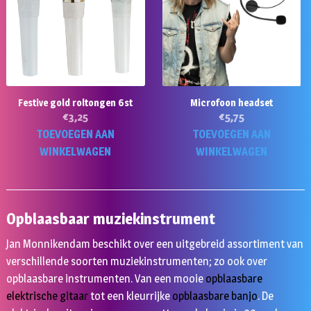
Festive gold roltongen 6st
Microfoon headset
€
3,25
€
5,75
TOEVOEGEN AAN
TOEVOEGEN AAN
WINKELWAGEN
WINKELWAGEN
Opblaasbaar muziekinstrument
Jan Monnikendam beschikt over een uitgebreid assortiment van
verschillende soorten muziekinstrumenten; zo ook over
opblaasbare instrumenten. Van een mooie
opblaasbare
elektrische gitaar
tot een kleurrijke
opblaasbare banjo
. De