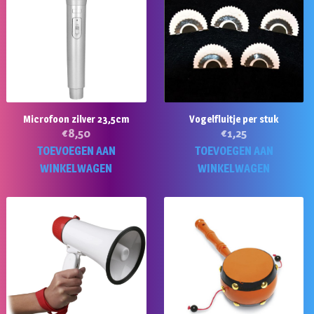
Microfoon zilver 23,5cm
Vogelfluitje per stuk
€
8,50
€
1,25
TOEVOEGEN AAN
TOEVOEGEN AAN
WINKELWAGEN
WINKELWAGEN