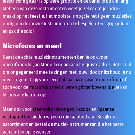
elektrische gitaar is op ware grootte en de banjo is 88 cm lang.
Met een van deze instrumenten weet je zeker dat je indruk
maakt op het feestje. Het mooiste is nog; je hebt geen muziekles
nodig om de muziekinstrumenten te bespelen. Dus grijp je kans
en pak die solo!
Microfoons en meer!
Naast de echte muziekinstrumenten ben je ook voor
microfoons bij Jan Monnikendam aan het juiste adres. Het is tijd
om ongegeneerd mee te zingen met jouw idool; niks houd je nu
meer tegen! Ga jij voor
een
opblaasbare zwarte microfoon
of
toch voor de
microfoon met zilveren glitter bovenzijde
. Je kan
bij ons alle kanten op!
Maar ook voor
sfeervolle roltongen
,
kazoos
en
Spaanse
castagnetten
bieden wij een ruim aanbod aan. Bekijk ons
assortiment en bestel de muziekinstrumenten die het beste
aansluiten op je wensen.