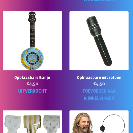
Opblaasbare Banjo
Opblaasbare microfoon
€
4,50
€
4,50
UITVERKOCHT
TOEVOEGEN AAN
WINKELWAGEN