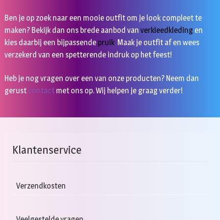
Ben je op zoek naar een mooie outfit om je look compleet te
maken? Bekijk dan ons brede aanbod van
verkleedkleding
en
kies daarbij een bijpassende
pruik
.
Maak je outfit af en wees
verzekerd van een spetterende indruk op het feest!
Heb je nog vragen over een van onze producten? Neem dan
gerust
contact
met ons op. Wij helpen je graag verder!
Klantenservice
Verzendkosten
Veelgestelde vragen