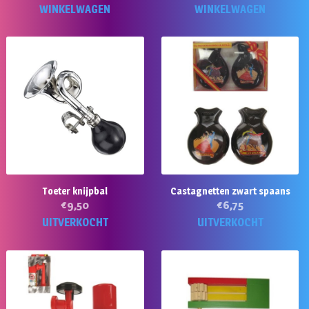
WINKELWAGEN
WINKELWAGEN
Toeter knijpbal
Castagnetten zwart spaans
€
9,50
€
6,75
UITVERKOCHT
UITVERKOCHT