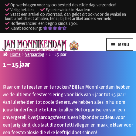
Op werkdagen voor 15:00 besteld dezelfde dag verzonden!
Veilig betalen
Fysieke winkel in Haarlem
Staat een artikel op voorraad, dan geldt dit ook voor de winkel en
kunt u het direct afhalen, tenzij bij het artikel anders vermeld
Hofleverancier: een begrip sinds 1901
Klantbeoordeling:
Ga
Ga
MENU
door
naar
Home
Verjaardag
1 – 15 jaar
naar
de
1 – 15 jaar
SUBME
Verhuur kleding
navigatie
inhoud
UITVO
SUBME
Verhuur apparatuur
Klaar om te feesten en te rocken? Bij Jan Monnikendam hebben
UITVO
we de ultieme feestversiering voor kids van 1 jaar tot 15 jaar!
Onze winkel
Van luierhelden tot coole tieners, we hebben alles in huis om
jouw kinderfeestje te laten knallen. Het organiseren van een
Klantenservice
onvergetelijk verjaardagsfeest is een bijzonder cadeau voor
een jarig kind, dus laat die confetti vliegen en maak je klaar voor
Inloggen
een feestexplosie die elke leeftijd doet shinen!