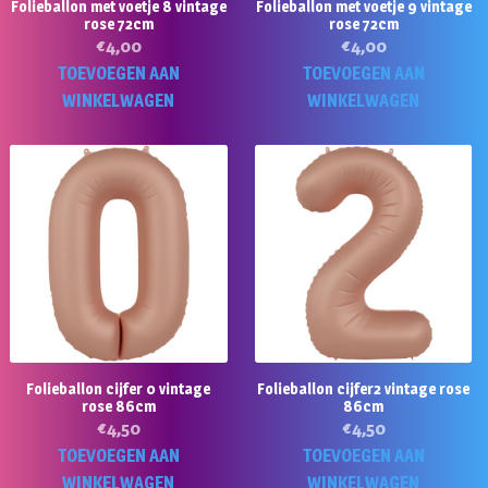
Folieballon met voetje 8 vintage
Folieballon met voetje 9 vintage
rose 72cm
rose 72cm
€
4,00
€
4,00
TOEVOEGEN AAN
TOEVOEGEN AAN
WINKELWAGEN
WINKELWAGEN
Folieballon cijfer 0 vintage
Folieballon cijfer2 vintage rose
rose 86cm
86cm
€
4,50
€
4,50
TOEVOEGEN AAN
TOEVOEGEN AAN
WINKELWAGEN
WINKELWAGEN