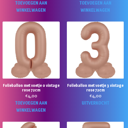
TOEVOEGEN AAN
TOEVOEGEN AAN
WINKELWAGEN
WINKELWAGEN
Folieballon met voetje 0 vintage
Folieballon met voetje 3 vintage
rose 72cm
rose 72cm
€
4,00
€
4,00
TOEVOEGEN AAN
UITVERKOCHT
WINKELWAGEN