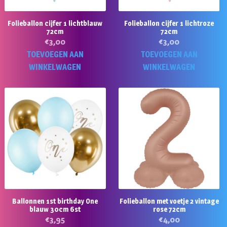
Folieballon cijfer 1 lichtblauw
Folieballon cijfer 1 lichtroze
72cm
72cm
€
3,00
€
3,00
TOEVOEGEN AAN
TOEVOEGEN AAN
WINKELWAGEN
WINKELWAGEN
Ballonnen 1st birthday One
Folieballon met voetje 2 vintage
blauw 30cm 6st
rose 72cm
€
3,95
€
4,00