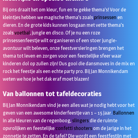
Bij ons draait het om kleur, fun en te gekke thema’s! Voor de
kleintjes hebben we magische thema’s zoals
prinsessen
en
dieren. En de grote kids kunnen losgaan met vette thema’s
zoals
voetbal
, jungle en disco. Of je nu een roze
prinsessenfeestje wilt organiseren of een stoer jungle-
avontuur wilt beleven, onze feestversieringen brengen het
thema tot leven en zorgen voor een feestelijke sfeer waar
kinderen dol op zullen zijn! Dus gooi die dansmoves in de mix en
rock het feestje als een echte party pro. Bij Jan Monnikendam
weten we hoe je het dak eraf moet blazen!
Van ballonnen tot tafeldecoraties
Bij Jan Monnikendam vind je een alles wat je nodig hebt voor het
geven van een awesome kinderfeestje van 1 – 15 jaar.
Ballonnen
in alle kleuren van de regenboog,
slingers
die de ruimte
opvrolijken en feestelijke
confetti shooters
om de jarige in het
zonnetje te zetten. En de tafel? Die wordt een feestfestijn met