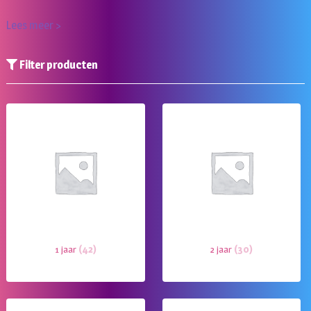
Lees meer >
Filter producten
1 jaar
(42)
2 jaar
(30)