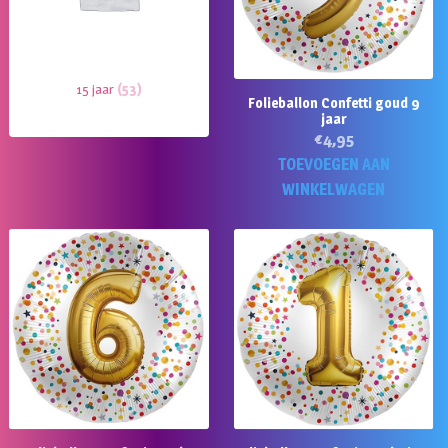
15 jaar
(53)
Folieballon Confetti goud 9
jaar
€
4,95
TOEVOEGEN AAN
WINKELWAGEN