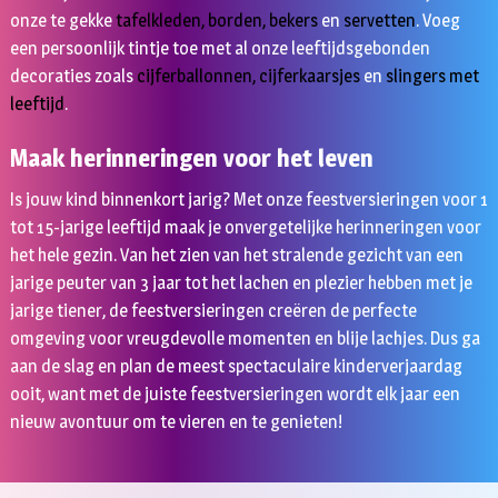
onze te gekke
tafelkleden
,
borden
,
bekers
en
servetten
. Voeg
een persoonlijk tintje toe met al onze leeftijdsgebonden
decoraties zoals
cijferballonnen
,
cijferkaarsjes
en
slingers met
leeftijd
.
Maak herinneringen voor het leven
Is jouw kind binnenkort jarig? Met onze feestversieringen voor 1
tot 15-jarige leeftijd maak je onvergetelijke herinneringen voor
het hele gezin. Van het zien van het stralende gezicht van een
jarige peuter van 3 jaar tot het lachen en plezier hebben met je
jarige tiener, de feestversieringen creëren de perfecte
omgeving voor vreugdevolle momenten en blije lachjes. Dus ga
aan de slag en plan de meest spectaculaire kinderverjaardag
ooit, want met de juiste feestversieringen wordt elk jaar een
nieuw avontuur om te vieren en te genieten!